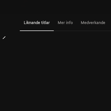
Liknande titlar
Mer info
Medverkande