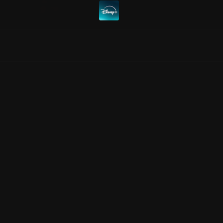
Allmänna villkor
Kun
Integritetspolicy
Pre
Cookiepolicy
Kon