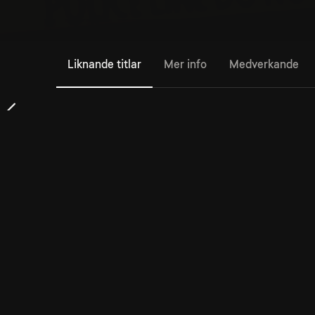
Liknande titlar
Mer info
Medverkande