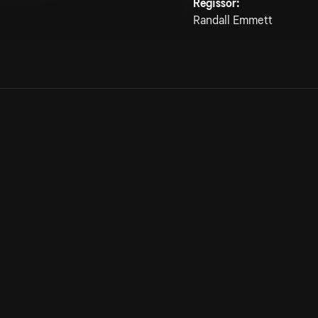
Regissör:
Randall Emmett
Allmänna villkor
Kun
Integritetspolicy
Pre
Cookiepolicy
Kon