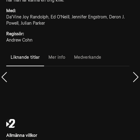
när han lär känna en ung kille.
Med:
Da'Vine Joy Randolph, Ed O'Neill, Jennifer Engstrom, Deron J.
Powell, Julian Parker
Regissör:
Andrew Cohn
Liknande titlar
Mer info
Medverkande
Allmänna villkor