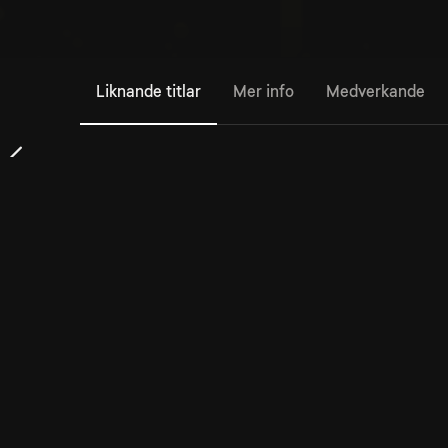
Liknande titlar
Mer info
Medverkande