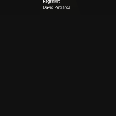
Regissör:
David Petrarca
Allmänna villkor
Kun
Integritetspolicy
Pre
Cookiepolicy
Kon