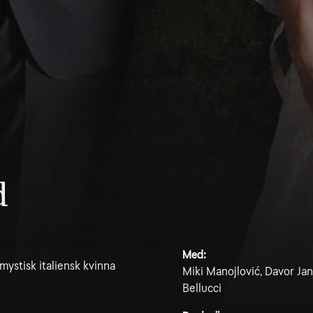
d
Med:
ystisk italiensk kvinna
Miki Manojlović, Davor Ja
Bellucci