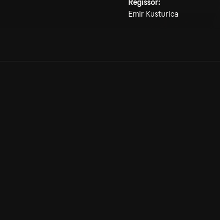
Regissör:
Emir Kusturica
Allmänna villkor
Kun
Integritetspolicy
Pre
Cookiepolicy
Kon