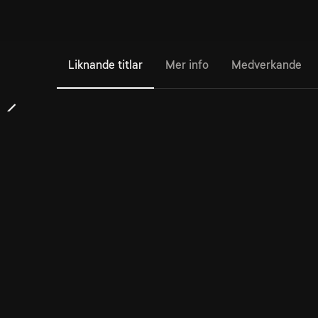
Liknande titlar
Mer info
Medverkande