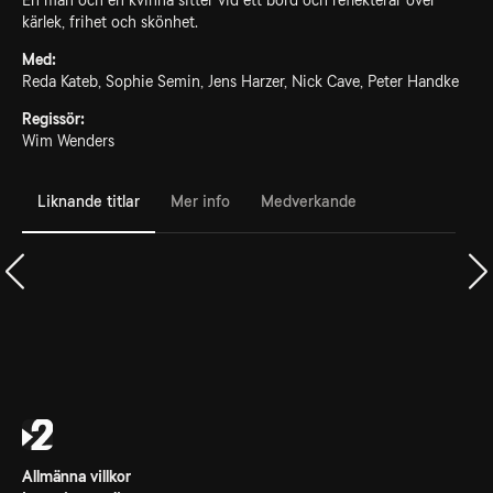
En man och en kvinna sitter vid ett bord och reflekterar över
kärlek, frihet och skönhet.
Med:
Reda Kateb, Sophie Semin, Jens Harzer, Nick Cave, Peter Handke
Regissör:
Wim Wenders
Liknande titlar
Mer info
Medverkande
Allmänna villkor