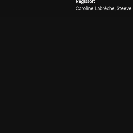
Regissör:
Caroline Labrèche, Steeve
Allmänna villkor
Kun
Integritetspolicy
Pre
Cookiepolicy
Kon