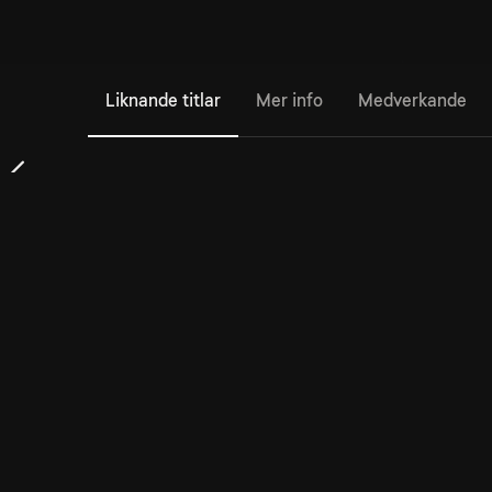
Liknande titlar
Mer info
Medverkande