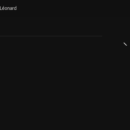
 Léonard
dservice
ss
takta oss