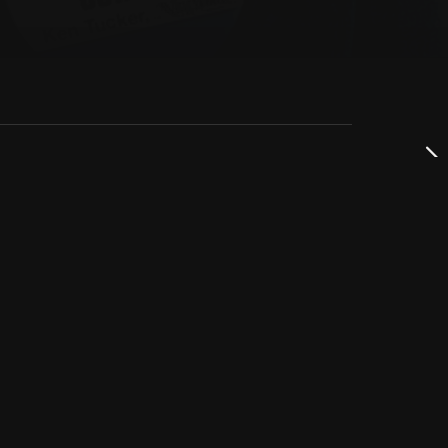
dservice
ss
takta oss