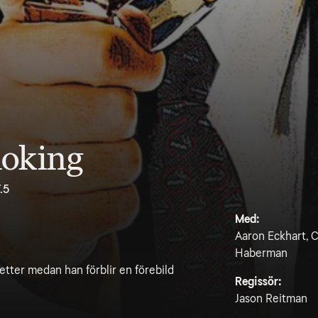
moking
.5
Med:
Aaron Eckhart, C
Haberman
etter medan han förblir en förebild
Regissör:
Jason Reitman