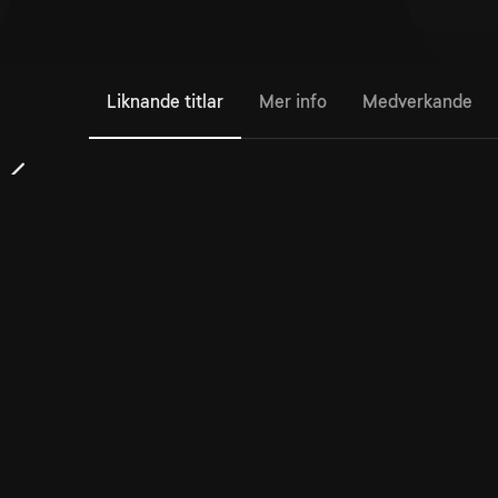
Liknande titlar
Mer info
Medverkande