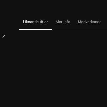
Liknande titlar
Mer info
Medverkande