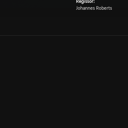
Regissör:
Johannes Roberts
Allmänna villkor
Kun
Integritetspolicy
Pre
Cookiepolicy
Kon