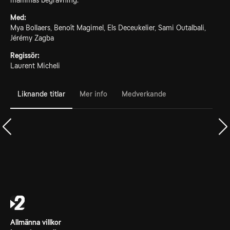
mammas begravning.
Med:
Mya Bollaers, Benoît Magimel, Els Deceukelier, Sami Outalbali,
Jérémy Zagba
Regissör:
Laurent Micheli
Liknande titlar
Mer info
Medverkande
Allmänna villkor