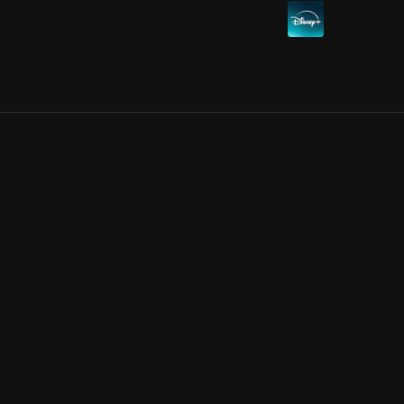
Allmänna villkor
Kun
Integritetspolicy
Pre
Cookiepolicy
Kon