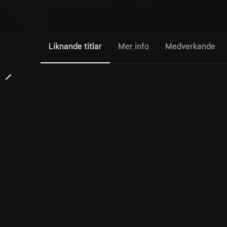
Liknande titlar
Mer info
Medverkande