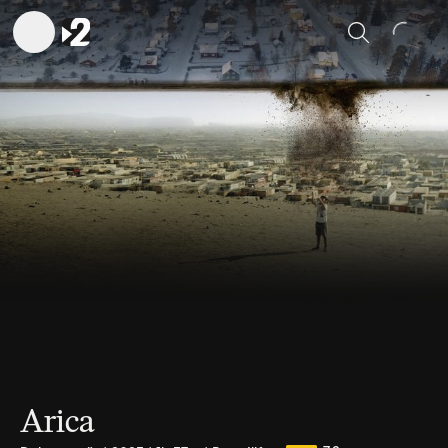
Sök
Arica