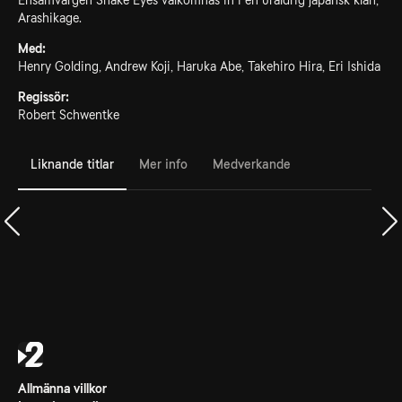
Ensamvargen Snake Eyes välkomnas in i en uråldrig japansk klan,
Arashikage.
Med:
Henry Golding, Andrew Koji, Haruka Abe, Takehiro Hira, Eri Ishida
Regissör:
Robert Schwentke
Liknande titlar
Mer info
Medverkande
Allmänna villkor