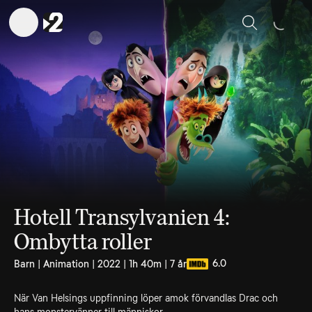
Sök
Hotell Transylvanien 4:
Ombytta roller
6.0
Barn | Animation | 2022 | 1h 40m | 7 år
När Van Helsings uppfinning löper amok förvandlas Drac och