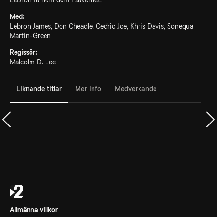
LeBron få hem dem i säkerhet.
Med:
Lebron James, Don Cheadle, Cedric Joe, Khris Davis, Sonequa
Martin-Green
Regissör:
Malcolm D. Lee
Liknande titlar
Mer info
Medverkande
Allmänna villkor