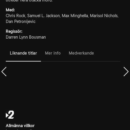
utreder flera otäcka mord.
Med:
Chris Rock, Samuel L. Jackson, Max Minghella, Marisol Nichols,
Dan Petronijevic
Regissör:
Darren Lynn Bousman
Liknande titlar
Mer info
Medverkande
Allmänna villkor