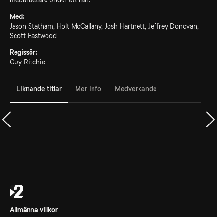
medarbetare under ett rån.
Med:
Jason Statham, Holt McCallany, Josh Hartnett, Jeffrey Donovan,
Scott Eastwood
Regissör:
Guy Ritchie
Liknande titlar
Mer info
Medverkande
Allmänna villkor