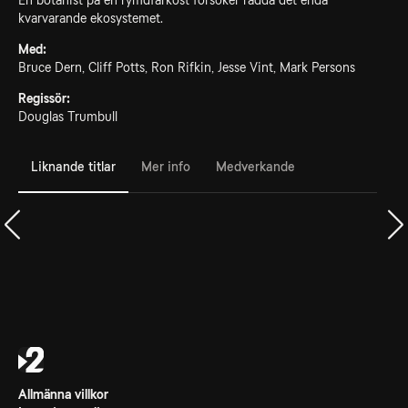
En botanist på en rymdfarkost försöker rädda det enda
kvarvarande ekosystemet.
Med:
Bruce Dern, Cliff Potts, Ron Rifkin, Jesse Vint, Mark Persons
Regissör:
Douglas Trumbull
Liknande titlar
Mer info
Medverkande
Allmänna villkor