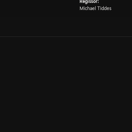
Regissör:
Michael Tiddes
Allmänna villkor
Kun
Integritetspolicy
Pre
Cookiepolicy
Kon