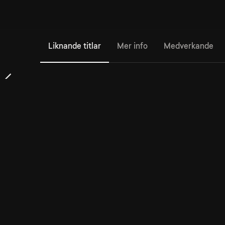
Liknande titlar
Mer info
Medverkande