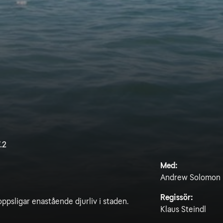
.2
Med:
Andrew Solomon
Regissör:
oppsligar enastående djurliv i staden.
Klaus Steindl