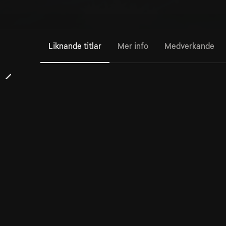
Liknande titlar
Mer info
Medverkande