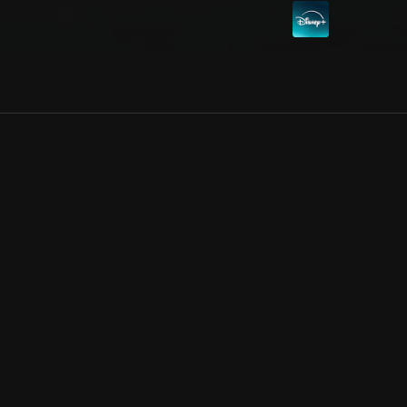
Allmänna villkor
Kun
Integritetspolicy
Pre
Cookiepolicy
Kon