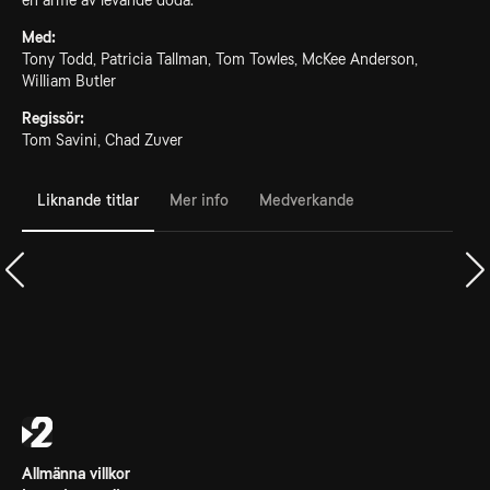
en armé av levande döda.
Med:
Tony Todd, Patricia Tallman, Tom Towles, McKee Anderson,
William Butler
Regissör:
Tom Savini, Chad Zuver
Liknande titlar
Mer info
Medverkande
Allmänna villkor