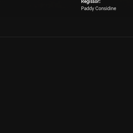
Regissör:
Paddy Considine
Allmänna villkor
Kun
Integritetspolicy
Pre
Cookiepolicy
Kon