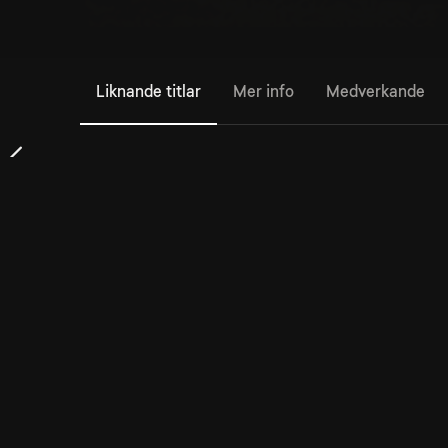
Liknande titlar
Mer info
Medverkande