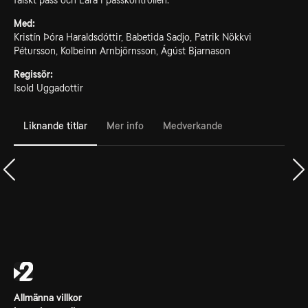
falskt pass och Lára i passkontrollen.
Med:
Kristín Þóra Haraldsdóttir, Babetida Sadjo, Patrik Nökkvi
Pétursson, Kolbeinn Arnbjörnsson, Ágúst Bjarnason
Regissör:
Isold Uggadottir
Liknande titlar
Mer info
Medverkande
Allmänna villkor