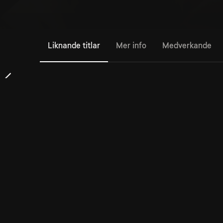
Liknande titlar
Mer info
Medverkande