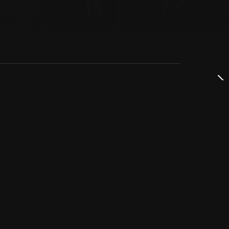
dservice
ss
takta oss