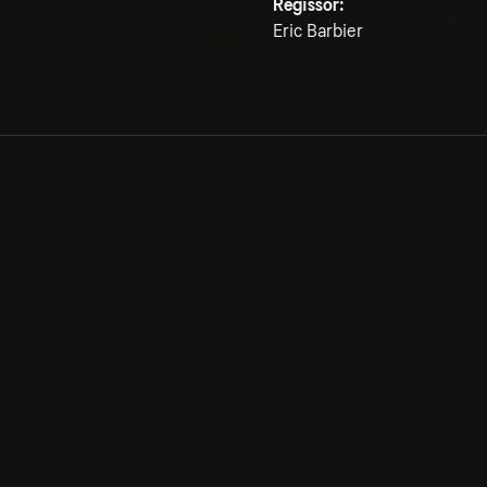
Regissör:
Eric Barbier
Allmänna villkor
Kun
Integritetspolicy
Pre
Cookiepolicy
Kon