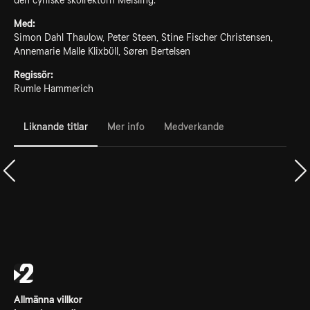
den cyniske skolrektorn Meisling.
Med:
Simon Dahl Thaulow, Peter Steen, Stine Fischer Christensen,
Annemarie Malle Klixbüll, Søren Bertelsen
Regissör:
Rumle Hammerich
Liknande titlar
Mer info
Medverkande
Allmänna villkor