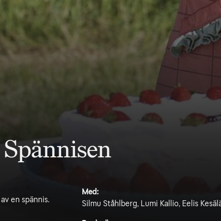
h Spännisen
Med:
 av en spännis.
Silmu Ståhlberg, Lumi Kallio, Eelis Kesä