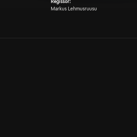
Regissör:
Markus Lehmusruusu
Allmänna villkor
Kun
Integritetspolicy
Pre
Cookiepolicy
Kon