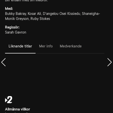
blir ensam med sin lillebror.
Med:
Bukky Bakray, Kosar Ali, D'angelou Osei Kissiedu, Shaneigha-
Monik Greyson, Ruby Stokes
Regissör:
Sarah Gavron
Liknande titlar
Mer info
Medverkande
Allmänna villkor