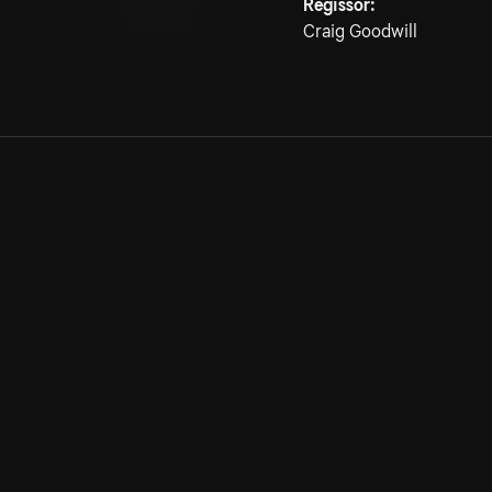
Regissör:
Craig Goodwill
Allmänna villkor
Kun
Integritetspolicy
Pre
Cookiepolicy
Kon