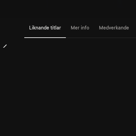
Liknande titlar
Mer info
Medverkande