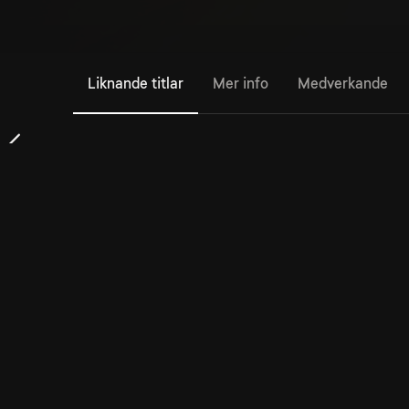
Liknande titlar
Mer info
Medverkande