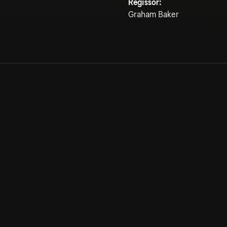
Regissör:
Graham Baker
Allmänna villkor
Kun
Integritetspolicy
Pre
Cookiepolicy
Kon