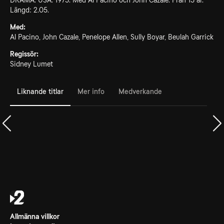
DRAMA. USA. 1975. Med Al Pacino och John Cazale. Från 15 år.
Längd: 2.05.
Med:
Al Pacino, John Cazale, Penelope Allen, Sully Boyar, Beulah Garrick
Regissör:
Sidney Lumet
Liknande titlar
Mer info
Medverkande
Allmänna villkor