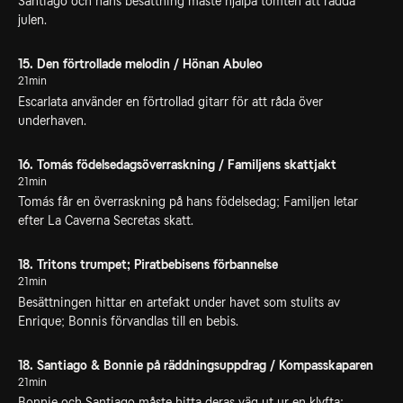
Santiago och hans besättning måste hjälpa tomten att rädda
julen.
15. Den förtrollade melodin / Hönan Abuleo
21min
Escarlata använder en förtrollad gitarr för att råda över
underhaven.
16. Tomás födelsedagsöverraskning / Familjens skattjakt
21min
Tomás får en överraskning på hans födelsedag; Familjen letar
efter La Caverna Secretas skatt.
18. Tritons trumpet; Piratbebisens förbannelse
21min
Besättningen hittar en artefakt under havet som stulits av
Enrique; Bonnis förvandlas till en bebis.
18. Santiago & Bonnie på räddningsuppdrag / Kompasskaparen
21min
Bonnie och Santiago måste hitta deras väg ut ur en klyfta;