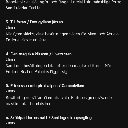
Bonnie blir en sjöjungfru och fångar Lorelai i sin mänskliga form;
Santi räddar Cecilia.
3. Till fyren / Den gyllene jätten
21min
När fyren släcks, visar besättningen vägen för Mami och Abuelo;
Enrique väcker en jätte.
4. Den magiska kikaren / Livets sten
21min
Santi och besättningen letar efter den magiska kikaren! När
Enrique Real de Palacios lägger sig i...
5. Prinsessan och piratvalpen / Caracolviken
21min
Besättningen träffar på en piratvalp; Enriques guldgrävande
maskin hotar Lorelais hem.
6. Sköldpaddornas natt / Santiagos kappsegling
21min