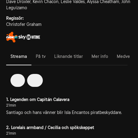
Dave Droxler, Kevin Chacon, Leslie Valdes, Alyssa Cheatham, John
Leguizamo
Regissör:
Christofer Graham
Streama
På tv
Liknande titlar
Mer info
Medverka
1
2
1. Legenden om Capitán Calavera
21min
Santiago och hans vänner blir Isla Encantos piratbeskyddare.
2. Lorelais armband / Cecilia och spökskeppet
21min