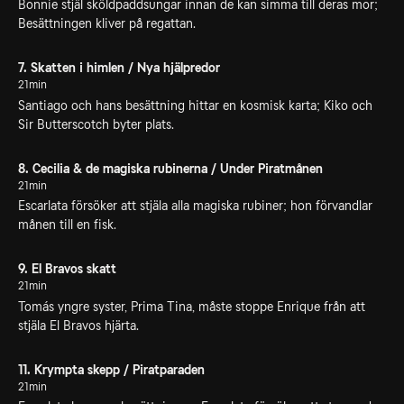
Bonnie stjäl sköldpaddsungar innan de kan simma till deras mor;
Besättningen kliver på regattan.
7. Skatten i himlen / Nya hjälpredor
21min
Santiago och hans besättning hittar en kosmisk karta; Kiko och
Sir Butterscotch byter plats.
8. Cecilia & de magiska rubinerna / Under Piratmånen
21min
Escarlata försöker att stjäla alla magiska rubiner; hon förvandlar
månen till en fisk.
9. El Bravos skatt
21min
Tomás yngre syster, Prima Tina, måste stoppe Enrique från att
stjäla El Bravos hjärta.
11. Krympta skepp / Piratparaden
21min