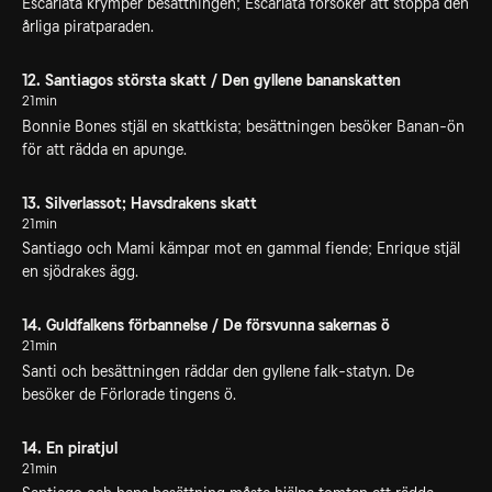
Escarlata krymper besättningen; Escarlata försöker att stoppa den
årliga piratparaden.
12. Santiagos största skatt / Den gyllene bananskatten
21min
Bonnie Bones stjäl en skattkista; besättningen besöker Banan-ön
för att rädda en apunge.
13. Silverlassot; Havsdrakens skatt
21min
Santiago och Mami kämpar mot en gammal fiende; Enrique stjäl
en sjödrakes ägg.
14. Guldfalkens förbannelse / De försvunna sakernas ö
21min
Santi och besättningen räddar den gyllene falk-statyn. De
besöker de Förlorade tingens ö.
14. En piratjul
21min