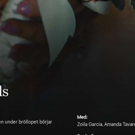
ds
Med:
en under bröllopet börjar
Zoila Garcia, Amanda Tavare