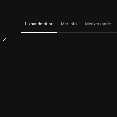
Liknande titlar
Mer info
Medverkande