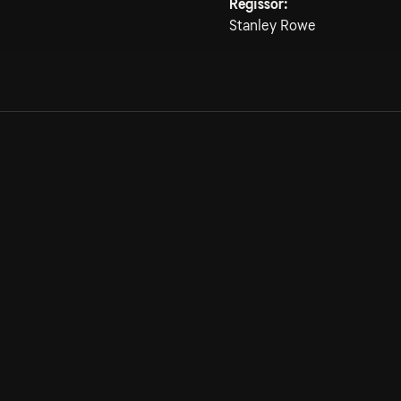
Regissör:
Stanley Rowe
Allmänna villkor
Kun
Integritetspolicy
Pre
Cookiepolicy
Kon