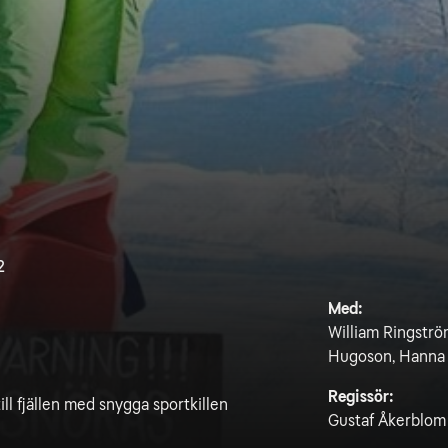
2
Med:
William Ringströ
Hugoson, Hanna E
Regissör:
ll fjällen med snygga sportkillen
Gustaf Åkerblom