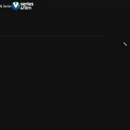
dservice
ss
takta oss