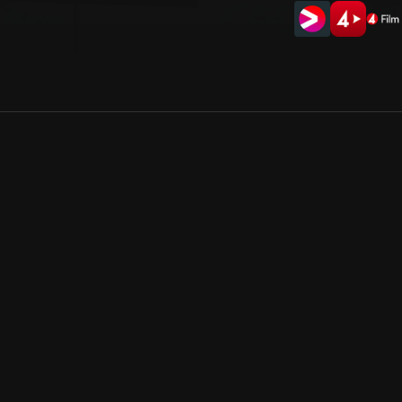
Allmänna villkor
Kun
Integritetspolicy
Pre
Cookiepolicy
Kon