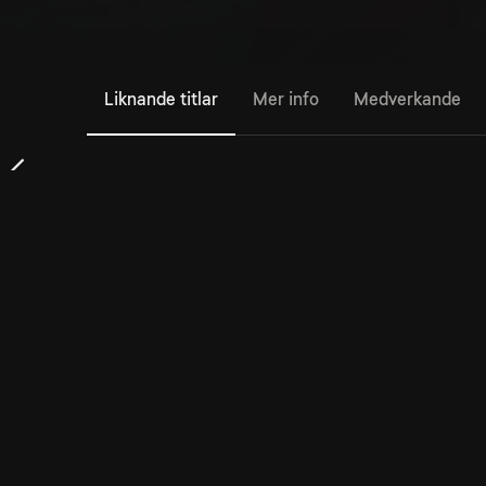
Liknande titlar
Mer info
Medverkande