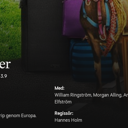
er
3.9
Med:
William Ringström, Morgan Alling, A
Elfström
Regissör:
trip genom Europa.
Hannes Holm