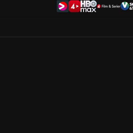
Allmänna villkor
Kun
Integritetspolicy
Pre
Cookiepolicy
Kon