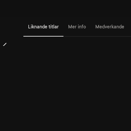
Liknande titlar
Mer info
Medverkande