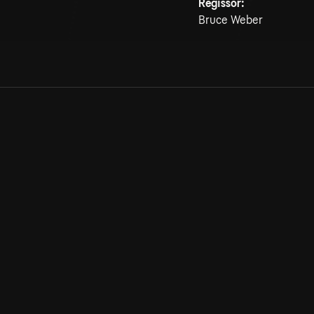
Regissör:
Bruce Weber
Allmänna villkor
Kun
Integritetspolicy
Pre
Cookiepolicy
Kon