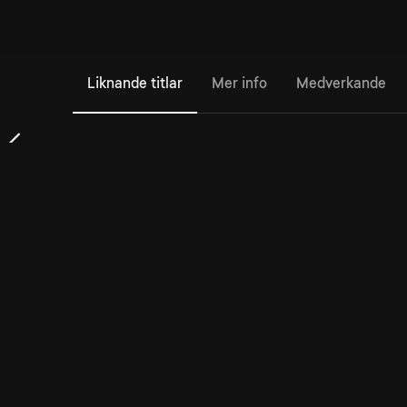
Liknande titlar
Mer info
Medverkande