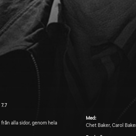
7.7
Med:
från alla sidor, genom hela
Chet Baker, Carol Baker