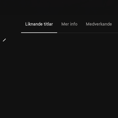
Liknande titlar
Mer info
Medverkande