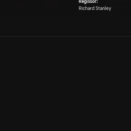
Regissör:
Richard Stanley
Allmänna villkor
Kun
Integritetspolicy
Pre
Cookiepolicy
Kon