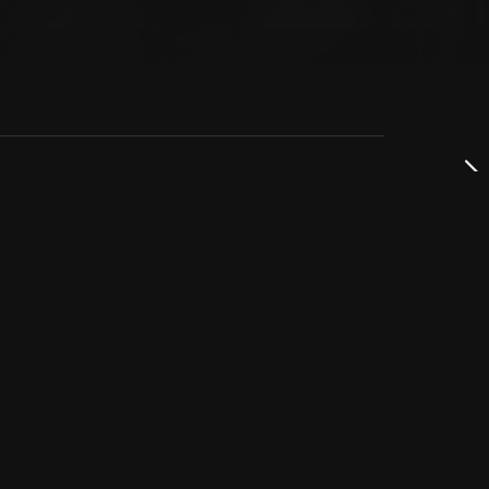
dservice
ss
takta oss