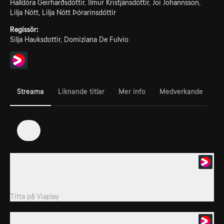
Halldóra Geirharðsdóttir, Ilmur Kristjánsdóttir, Joi Johannsson,
Lilja Nótt, Lilja Nótt Þórarinsdóttir
Regissör:
Silja Hauksdottir, Domiziana De Fulvio
Streama
Liknande titlar
Mer info
Medverkande
1
1. Episode 1
Skelettdelar hittas i en gruva utanför en liten stad på
landsbygden.
Titta på
Viaplay
2. Episode 2