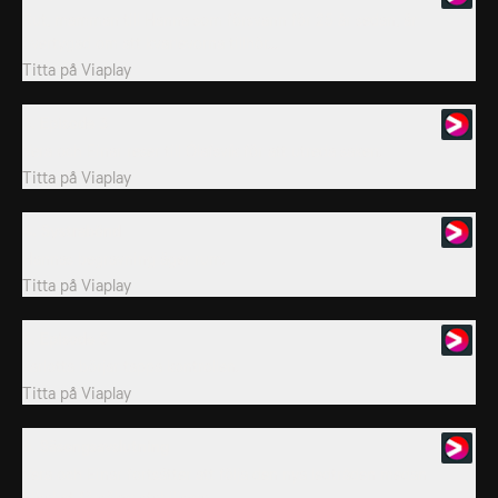
Rut, mamman till Hanna som försvann för 25 år sedan, är
övertygad om att kvarlevorna tillhör...
Titta på
Viaplay
3. Episode 3
Vera och Einar reser till Ólafsvík för att utreda saken.
Titta på
Viaplay
4. Systrabönd
Hannas begravning äger rum.
Titta på
Viaplay
5. Episode 5
Karlotta börjar tappa kontrollen.
Titta på
Viaplay
6. Säsongsavslutning
Vera och Einar fortsätter att följa den nya ledtråden medan
Elísabet försöker stabilisera...