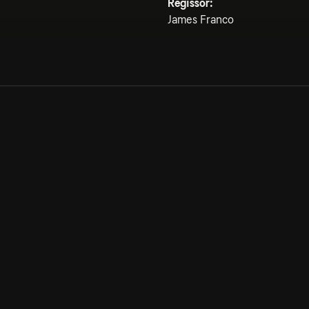
Regissör:
James Franco
Allmänna villkor
Kun
Integritetspolicy
Pre
Cookiepolicy
Kon