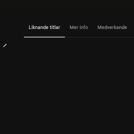
Liknande titlar
Mer info
Medverkande