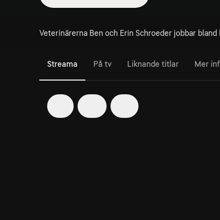
Veterinärerna Ben och Erin Schroeder jobbar bland 
Streama
På tv
Liknande titlar
Mer in
1
4
5
1. Utflygning
42min
Parets son Charlie ska lämna boet och börja på
college.