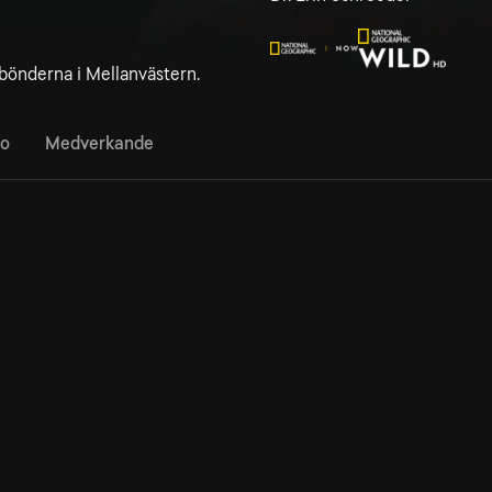
bönderna i Mellanvästern.
fo
Medverkande
1. Ett riktigt hundliv
42min
Veterinärerna pressas till det yttersta idag när Erin
behandlar en golden retriever.