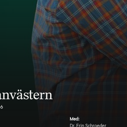
lanvästern
.6
Med:
Dr. Erin Schroeder