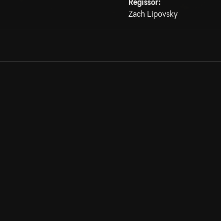
Regissör:
Zach Lipovsky
Allmänna villkor
Kun
Integritetspolicy
Pre
Cookiepolicy
Kon