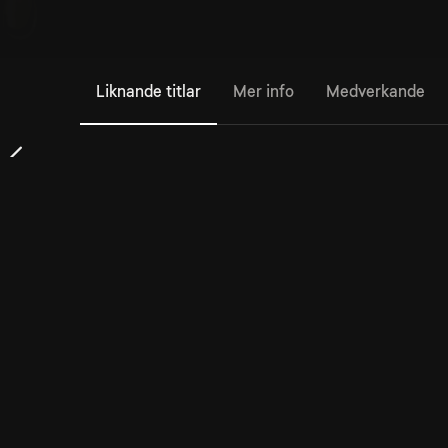
Liknande titlar
Mer info
Medverkande