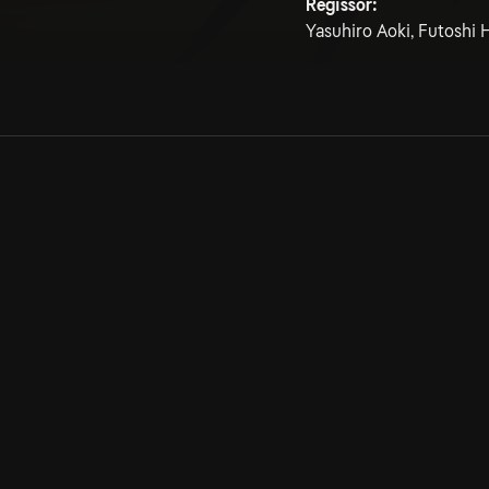
Regissör:
Yasuhiro Aoki, Futoshi
Allmänna villkor
Kun
Integritetspolicy
Pre
Cookiepolicy
Kon