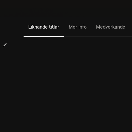
Liknande titlar
Mer info
Medverkande