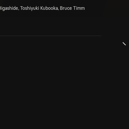
 Higashide, Toshiyuki Kubooka, Bruce Timm
dservice
ss
takta oss