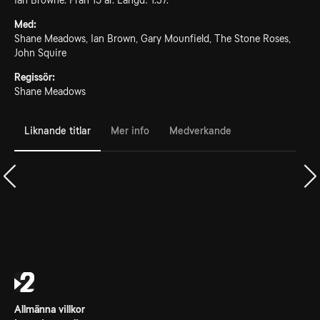
Ian Browne. Från 15 år. Längd: 1.37.
Med:
Shane Meadows, Ian Brown, Gary Mounfield, The Stone Roses,
John Squire
Regissör:
Shane Meadows
Liknande titlar
Mer info
Medverkande
Allmänna villkor