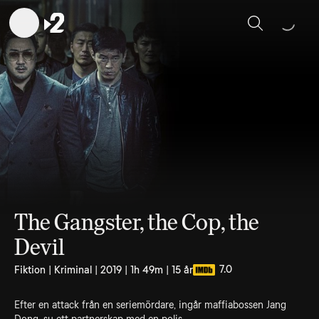
Sök
The Gangster, the Cop, the
Devil
7.0
Fiktion | Kriminal | 2019 | 1h 49m | 15 år
Efter en attack från en seriemördare, ingår maffiabossen Jang