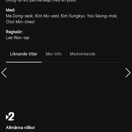
Dong-su ett partnerskap med en polis.
Med:
Ma Dong-seok, Kim Mu-yeol, Kim Sungkyu, Yoo Seung-mok,
Choi Min-cheol
Regissör:
Lee Won-tae
Liknande titlar
Mer info
Medverkande
Allmänna villkor