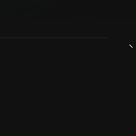
dservice
ss
takta oss