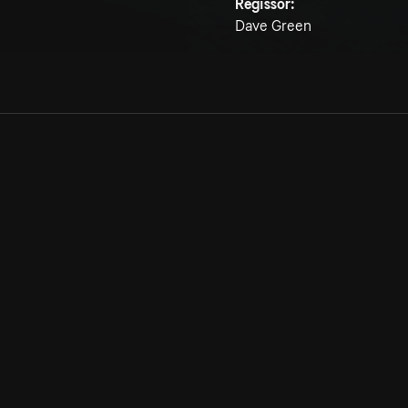
Regissör:
Dave Green
Allmänna villkor
Kun
Integritetspolicy
Pre
Cookiepolicy
Kon