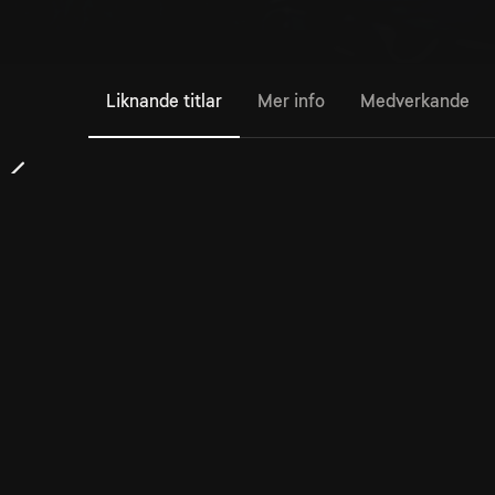
Liknande titlar
Mer info
Medverkande