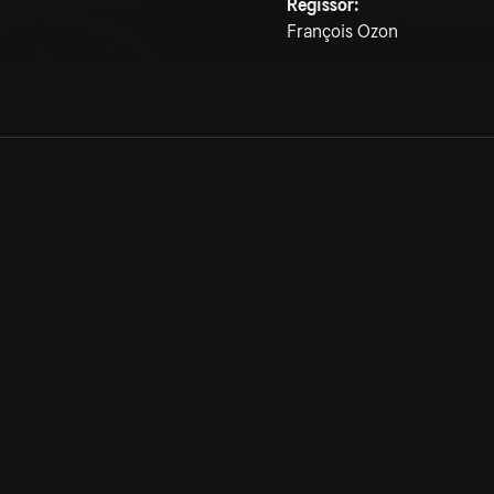
Regissör:
François Ozon
Allmänna villkor
Kun
Integritetspolicy
Pre
Cookiepolicy
Kon