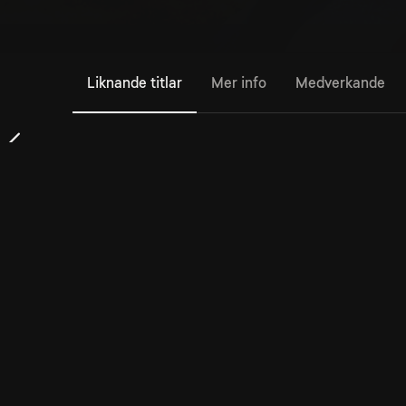
Liknande titlar
Mer info
Medverkande