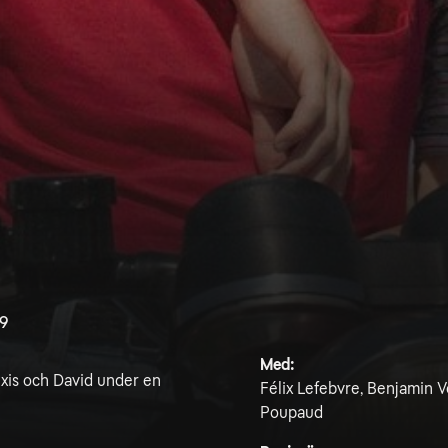
.9
Med:
exis och David under en
Félix Lefebvre, Benjamin Vo
Poupaud