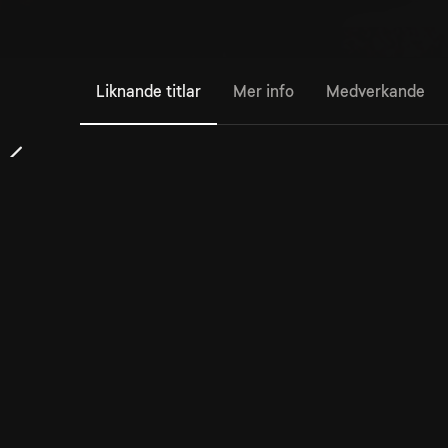
Liknande titlar
Mer info
Medverkande