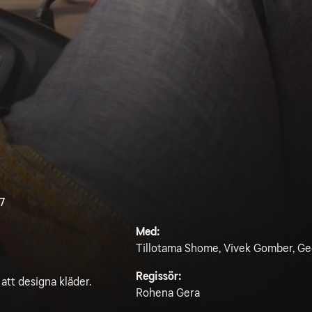
.7
Med:
Tillotama Shome, Vivek Gomber, Gee
Regissör:
att designa kläder.
Rohena Gera