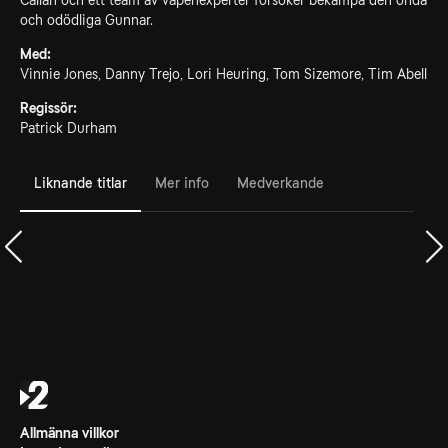
Callan och ett team av vapenexperter försöker bekämpa den onda
och odödliga Gunnar.
Med:
Vinnie Jones, Danny Trejo, Lori Heuring, Tom Sizemore, Tim Abell
Regissör:
Patrick Durham
Liknande titlar
Mer info
Medverkande
Allmänna villkor