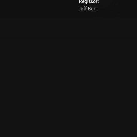
Regissör:
Jeff Burr
Allmänna villkor
Kun
Integritetspolicy
Pre
Cookiepolicy
Kon