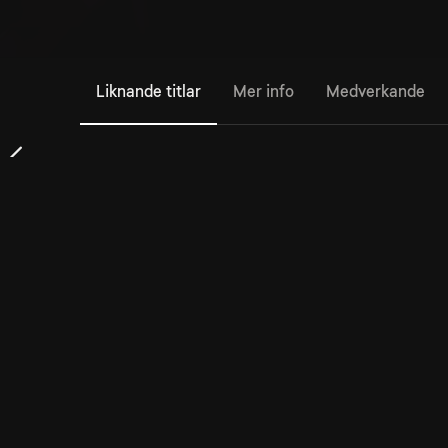
Liknande titlar
Mer info
Medverkande