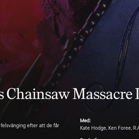
s Chainsaw Massacre I
Med:
elsvänging efter att de får
Kate Hodge, Ken Foree, R.A