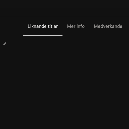
Liknande titlar
Mer info
Medverkande