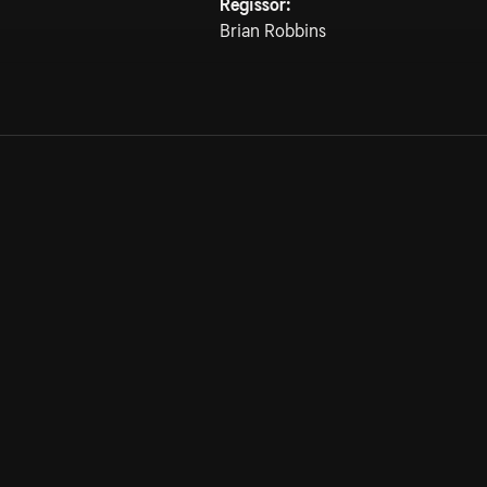
Regissör:
Brian Robbins
Allmänna villkor
Kun
Integritetspolicy
Pre
Cookiepolicy
Kon