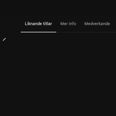
Liknande titlar
Mer info
Medverkande