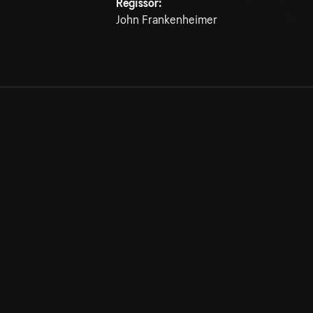
Regissör:
John Frankenheimer
Allmänna villkor
Kun
Integritetspolicy
Pre
Cookiepolicy
Kon